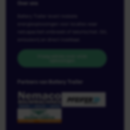
Over ons
Battery Trailer levert mobiele
energieoplossingen voor locaties waar
netcapaciteit ontbreekt of tekortschiet. Stil,
emissievrij en direct inzetbaar.
Vraag advies over onze
oplossingen
Partners van Battery Trailer