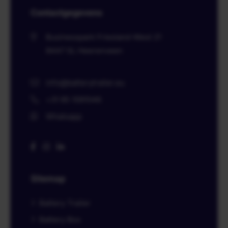
Contactgegevens
Businesspark Friesland-West 21
8447 SL
Heerenveen
info@batterytrailer.eu
+31 85 1091046
Whatsapp
Sitemap
Battery Trailer
Battery Box