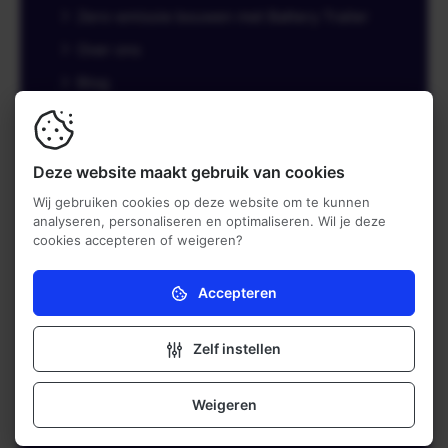
Zero-emissie bouwen met Battery Trailer
Over ons
Blog
Brochure aanvraag
Brochure aanvraag resellers
Deze website maakt gebruik van cookies
Nieuwsbrief
Wij gebruiken cookies op deze website om te kunnen
Vacatures
analyseren, personaliseren en optimaliseren. Wil je deze
cookies accepteren of weigeren?
Contact
Accepteren
Noodzakelijk (verplicht)
Producten
Zonder deze cookies kan de website niet naar
behoren werken.
Zelf instellen
Onze producten
Analytisch
Battery Trailer
Deze cookies helpen ons (anoniem) te begrijpen hoe
Weigeren
onze bezoekers de website gebruiken.
Battery Box