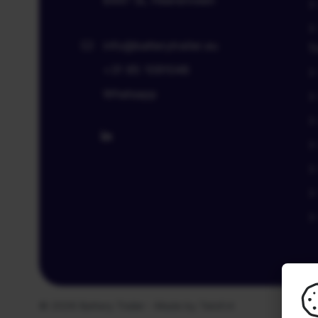
info@batterytrailer.eu
Tr
+31 85 1091046
Whatsapp
© 2026
Battery Trailer
-
Made by Tatof.nl