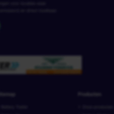
ingen voor locaties waar
emissievrij en direct inzetbaar.
itemap
Producten
Battery Trailer
Onze producten