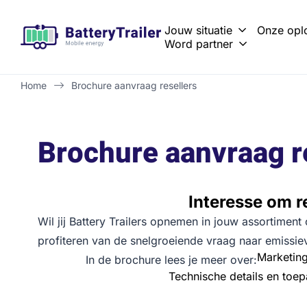
Jouw situatie
Onze opl
Word partner
Vastgoedonderhoud en renovatie
Netcongestie oplossen met tijdelijke energieopslag
Battery Trailer of Batt
Zero-emissie bouwen 
Brochure aanvraag resellers
Home
Brochure aanvraag resellers
Brochure aanvraag r
Interesse om r
Wil jij Battery Trailers opnemen in jouw assortimen
profiteren van de snelgroeiende vraag naar emissie
Marketing
In de brochure lees je meer over:
Technische details en toe