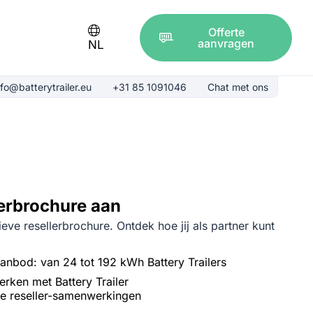
Offerte
aanvragen
NL
nfo@batterytrailer.eu
+31 85 1091046
Chat met ons
lerbrochure aan
ve resellerbrochure. Ontdek hoe jij als partner kunt
nbod: van 24 tot 192 kWh Battery Trailers
ken met Battery Trailer
e reseller-samenwerkingen