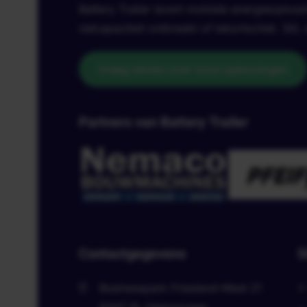
Battery Trailer levert mobiele energieoploss
netcapaciteit ontbreekt of tekortschiet. Stil, 
Vraag advies over onze oplossingen
Partners van Battery Trailer
Contactgegevens
S
Businesspark Friesland-West 21
8447 SL
Heerenveen