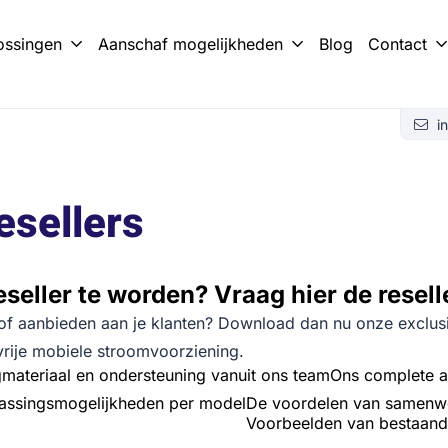
ossingen
Aanschaf mogelijkheden
Blog
Contact
ery Box?
met Battery Trailer
i
esellers
eseller te worden? Vraag hier de resel
t of aanbieden aan je klanten? Download dan nu onze exclusie
vrije mobiele stroomvoorziening.
materiaal en ondersteuning vanuit ons team
Ons complete aa
passingsmogelijkheden per model
De voordelen van samenwer
Voorbeelden van bestaand