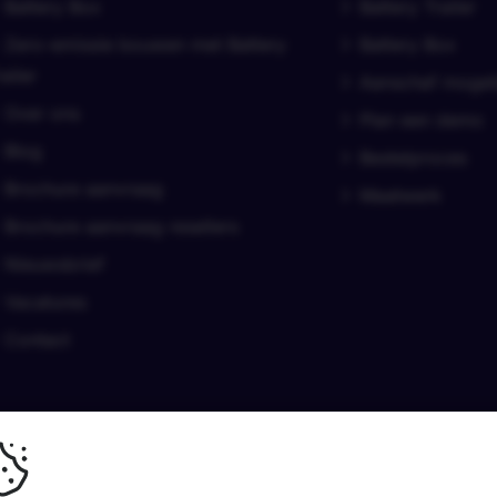
Battery Box
Battery Trailer
Zero-emissie bouwen met Battery
Battery Box
ailer
Aanschaf mogel
Over ons
Plan een demo
Blog
Bestelproces
Brochure aanvraag
Maatwerk
Brochure aanvraag resellers
Nieuwsbrief
Vacatures
Contact