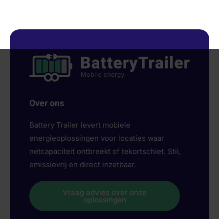
Over ons
Battery Trailer levert mobiele
energieoplossingen voor locaties waar
netcapaciteit ontbreekt of tekortschiet. Stil,
emissievrij en direct inzetbaar.
Vraag advies over onze
oplossingen