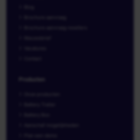
Blog
Brochure aanvraag
Brochure aanvraag resellers
Nieuwsbrief
Vacatures
Contact
Producten
Onze producten
Battery Trailer
Battery Box
Aanschaf mogelijkheden
Plan een demo