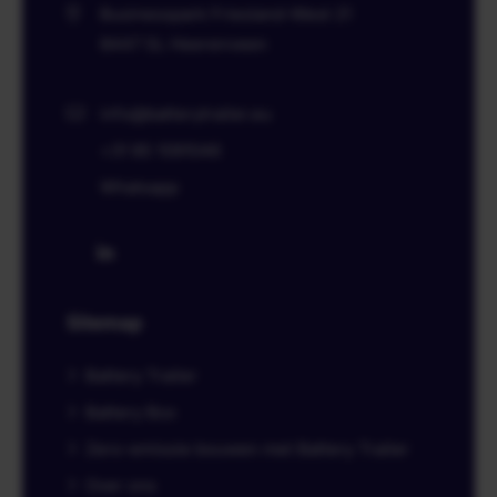
Businesspark Friesland-West 21
8447 SL
Heerenveen
info@batterytrailer.eu
+31 85 1091046
Whatsapp
Sitemap
Battery Trailer
Battery Box
Zero-emissie bouwen met Battery Trailer
Over ons