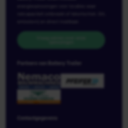
energieoplossingen voor locaties waar
netcapaciteit ontbreekt of tekortschiet. Stil,
emissievrij en direct inzetbaar.
Vraag advies over onze
oplossingen
Partners van Battery Trailer
Contactgegevens