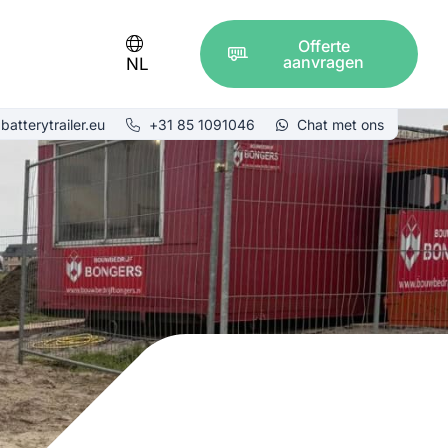
Offerte
aanvragen
NL
batterytrailer.eu
+31 85 1091046
Chat met ons