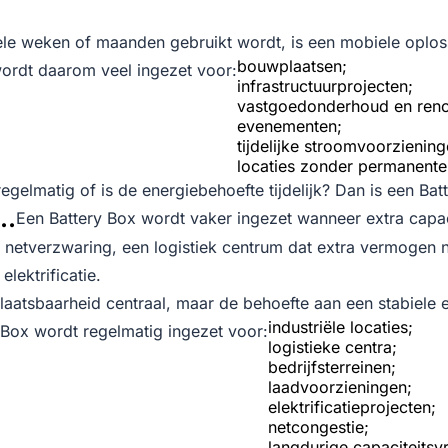
ele weken of maanden gebruikt wordt, is een mobiele oplos
bouwplaatsen;
wordt daarom veel ingezet voor:
infrastructuurprojecten;
vastgoedonderhoud en reno
evenementen;
tijdelijke stroomvoorziening
locaties zonder permanente
egelmatig of is de energiebehoefte tijdelijk? Dan is een Bat
s…
Een Battery Box wordt vaker ingezet wanneer extra capaci
 netverzwaring, een logistiek centrum dat extra vermogen 
lektrificatie.
erplaatsbaarheid centraal, maar de behoefte aan een stabiele
industriële locaties;
 Box wordt regelmatig ingezet voor:
logistieke centra;
bedrijfsterreinen;
laadvoorzieningen;
elektrificatieprojecten;
netcongestie;
langdurige capaciteitsv