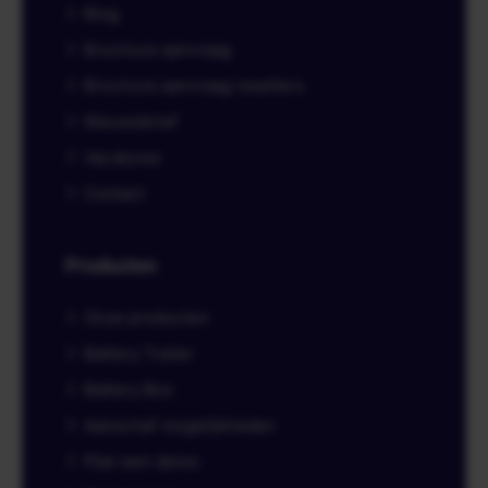
Blog
Brochure aanvraag
Brochure aanvraag resellers
Nieuwsbrief
Vacatures
Contact
Producten
Onze producten
Battery Trailer
Battery Box
Aanschaf mogelijkheden
Plan een demo