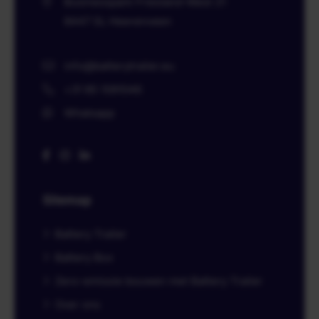
Businesspark Friesland-West 21
8447 SL
Heerenveen
info@batterytrailer.eu
+31 85 1091046
Whatsapp
Sitemap
Battery Trailer
Battery Box
Zero-emissie bouwen met Battery Trailer
Over ons