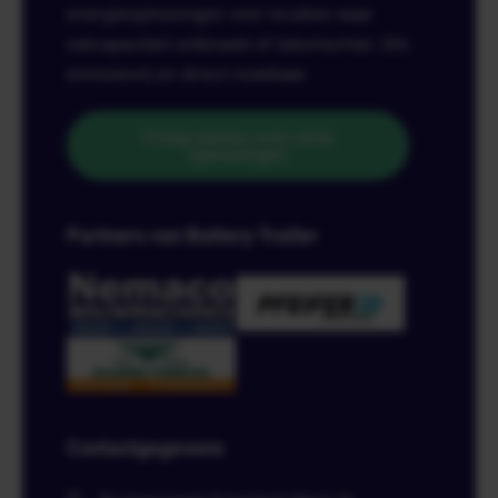
energieoplossingen voor locaties waar
netcapaciteit ontbreekt of tekortschiet. Stil,
emissievrij en direct inzetbaar.
Vraag advies over onze
oplossingen
Partners van Battery Trailer
Contactgegevens