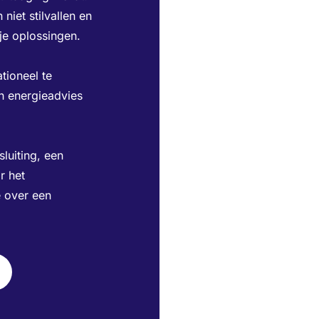
iet stilvallen en
je oplossingen.
tioneel te
h energieadvies
luiting, een
r het
 over een