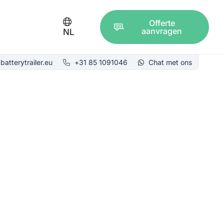
Offerte
aanvragen
NL
batterytrailer.eu
+31 85 1091046
Chat met ons