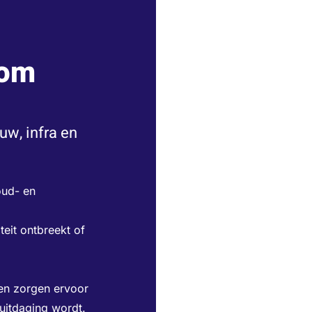
oom
uw, infra en
oud- en
eit ontbreekt of
sen zorgen ervoor
 uitdaging wordt.