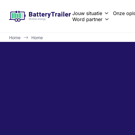
Jouw situatie
Onze opl
Word partner
Vastgoedonderhoud en renovatie
Netcongestie oplossen met tijdelijke energieopslag
Battery Trailer of Batt
Zero-emissie bouwen 
Brochure aanvraag resellers
Home
Home