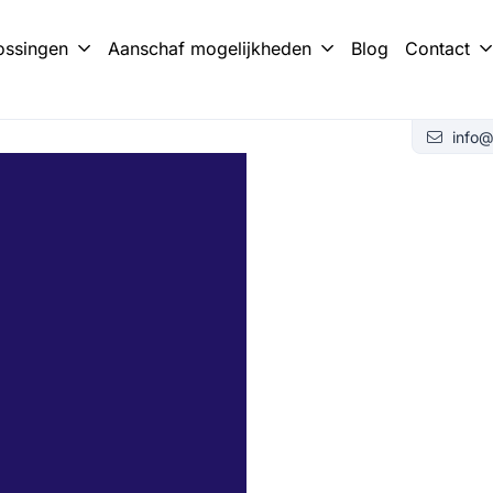
ossingen
Aanschaf mogelijkheden
Blog
Contact
ery Box?
met Battery Trailer
info@