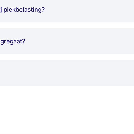
ij piekbelasting?
aggregaat?