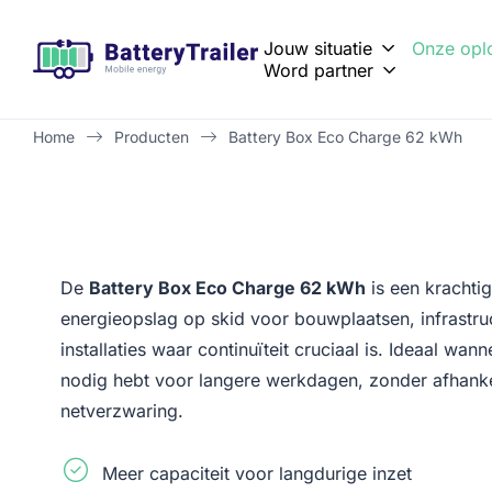
Jouw situatie
Onze opl
Word partner
Vastgoedonderhoud en renovatie
Netcongestie oplossen met tijdelijke energieopslag
Battery Trailer of Batt
Zero-emissie bouwen 
Brochure aanvraag resellers
Home
Producten
Battery Box Eco Charge 62 kWh
De
Battery Box Eco Charge 62 kWh
is een krachtig
energieopslag op skid voor bouwplaatsen, infrastruct
installaties waar continuïteit cruciaal is. Ideaal wan
nodig hebt voor langere werkdagen, zonder afhankeli
netverzwaring.
Meer capaciteit voor langdurige inzet