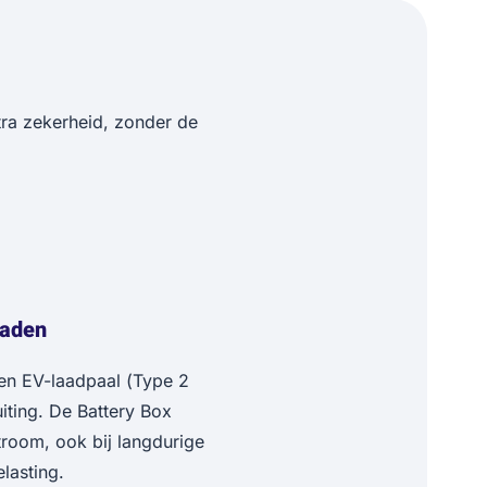
ra zekerheid, zonder de
laden
en EV-laadpaal (Type 2
iting. De Battery Box
stroom, ook bij langdurige
lasting.