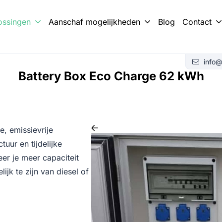
ossingen
Aanschaf mogelijkheden
Blog
Contact
ery Box?
met Battery Trailer
info@
Battery Box Eco Charge 62 kWh
e, emissievrije
uur en tijdelijke
neer je meer capaciteit
jk te zijn van diesel of