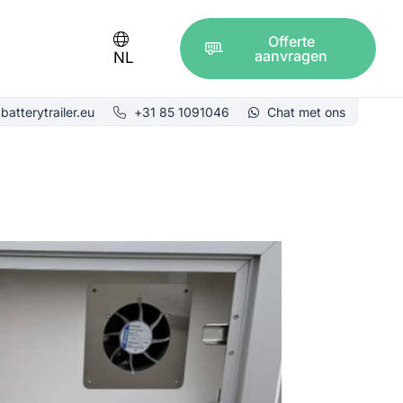
Offerte
aanvragen
NL
batterytrailer.eu
+31 85 1091046
Chat met ons