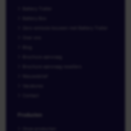
Battery Trailer
Battery Box
Zero-emissie bouwen met Battery Trailer
Over ons
Blog
Brochure aanvraag
Brochure aanvraag resellers
Nieuwsbrief
Vacatures
Contact
Producten
Onze producten