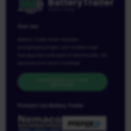
Over ons
Battery Trailer levert mobiele
energieoplossingen voor locaties waar
netcapaciteit ontbreekt of tekortschiet. Stil,
emissievrij en direct inzetbaar.
Vraag advies over onze
oplossingen
Partners van Battery Trailer