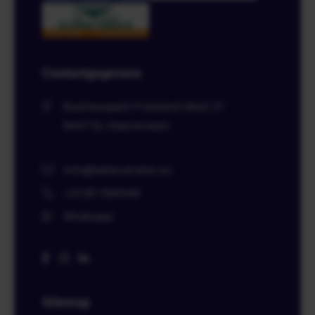
Contactgegevens
Businesspark Friesland-West 21
8447 SL
Heerenveen
info@batterytrailer.eu
+31 85 1091046
Whatsapp
Sitemap